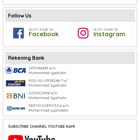
Follow Us
IKUTI KAMI DI
IKUTI KAMI DI
Facebook
Instagram
Rekening Bank
2470146845 a/n
Muhammad syaifudin
900-00-0958244-7 a/
Muhammad Syaifudin
0255929418 a/n
Muhammad Syaifudin
5897.01.028911.53.6 a/n
Muhammad syaifuddin
SUBSCRIBE CHANNEL YOUTUBE KAMI