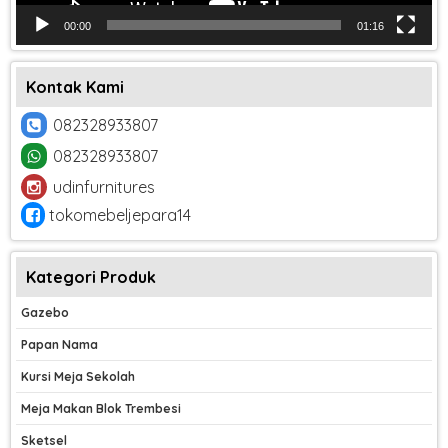
00:00
01:16
Kontak Kami
082328933807
082328933807
udinfurnitures
tokomebeljepara14
Kategori Produk
Gazebo
Papan Nama
Kursi Meja Sekolah
Meja Makan Blok Trembesi
Sketsel