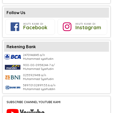
Follow Us
IKUTI KAMI DI
IKUTI KAMI DI
Facebook
Instagram
Rekening Bank
2470146845 a/n
Muhammad syaifudin
900-00-0958244-7 a/
Muhammad Syaifudin
0255929418 a/n
Muhammad Syaifudin
5897.01.028911.53.6 a/n
Muhammad syaifuddin
SUBSCRIBE CHANNEL YOUTUBE KAMI