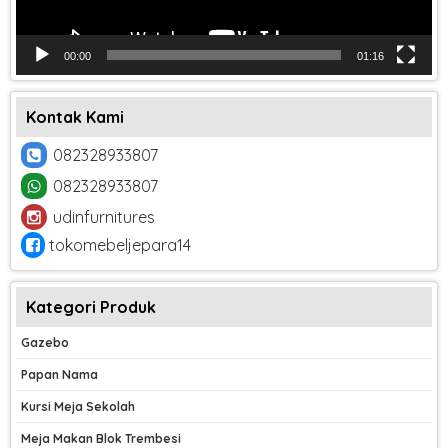
00:00
01:16
Kontak Kami
082328933807
082328933807
udinfurnitures
tokomebeljepara14
Kategori Produk
Gazebo
Papan Nama
Kursi Meja Sekolah
Meja Makan Blok Trembesi