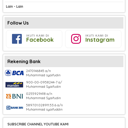
Lain - Lain
Follow Us
IKUTI KAMI DI
IKUTI KAMI DI
Facebook
Instagram
Rekening Bank
2470146845 a/n
Muhammad syaifudin
900-00-0958244-7 a/
Muhammad Syaifudin
0255929418 a/n
Muhammad Syaifudin
5897.01.028911.53.6 a/n
Muhammad syaifuddin
SUBSCRIBE CHANNEL YOUTUBE KAMI