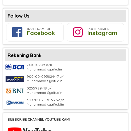
Follow Us
IKUTI KAMI DI
IKUTI KAMI DI
Facebook
Instagram
Rekening Bank
2470146845 a/n
Muhammad syaifudin
900-00-0958244-7 a/
Muhammad Syaifudin
0255929418 a/n
Muhammad Syaifudin
5897.01.028911.53.6 a/n
Muhammad syaifuddin
SUBSCRIBE CHANNEL YOUTUBE KAMI