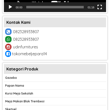
00:00
01:16
Kontak Kami
082328933807
082328933807
udinfurnitures
tokomebeljepara14
Kategori Produk
Gazebo
Papan Nama
Kursi Meja Sekolah
Meja Makan Blok Trembesi
Sketsel