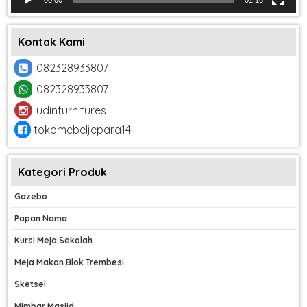
Kontak Kami
082328933807
082328933807
udinfurnitures
tokomebeljepara14
Kategori Produk
Gazebo
Papan Nama
Kursi Meja Sekolah
Meja Makan Blok Trembesi
Sketsel
Mimbar Masjid