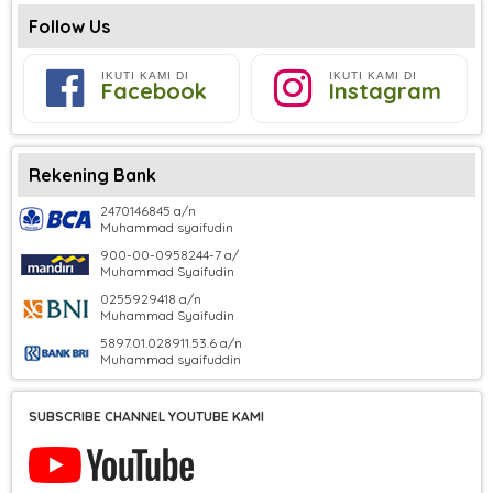
Follow Us
IKUTI KAMI DI
IKUTI KAMI DI
Facebook
Instagram
Rekening Bank
2470146845 a/n
Muhammad syaifudin
900-00-0958244-7 a/
Muhammad Syaifudin
0255929418 a/n
Muhammad Syaifudin
5897.01.028911.53.6 a/n
Muhammad syaifuddin
SUBSCRIBE CHANNEL YOUTUBE KAMI