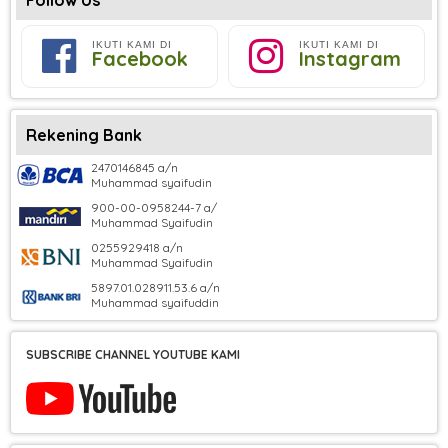
IKUTI KAMI DI
IKUTI KAMI DI
Facebook
Instagram
Rekening Bank
2470146845 a/n
Muhammad syaifudin
900-00-0958244-7 a/
Muhammad Syaifudin
0255929418 a/n
Muhammad Syaifudin
5897.01.028911.53.6 a/n
Muhammad syaifuddin
SUBSCRIBE CHANNEL YOUTUBE KAMI