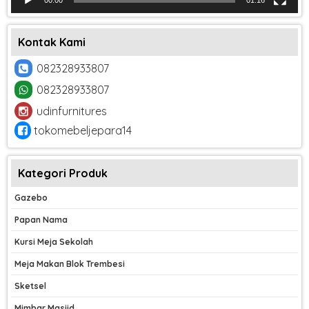
Kontak Kami
082328933807
082328933807
udinfurnitures
tokomebeljepara14
Kategori Produk
Gazebo
Papan Nama
Kursi Meja Sekolah
Meja Makan Blok Trembesi
Sketsel
Mimbar Masjid