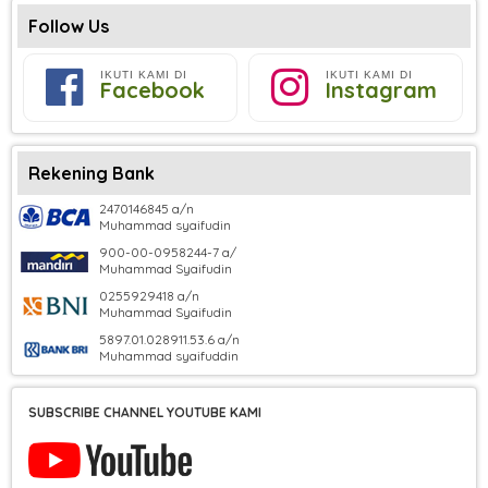
Follow Us
IKUTI KAMI DI
IKUTI KAMI DI
Facebook
Instagram
Rekening Bank
2470146845 a/n
Muhammad syaifudin
900-00-0958244-7 a/
Muhammad Syaifudin
0255929418 a/n
Muhammad Syaifudin
5897.01.028911.53.6 a/n
Muhammad syaifuddin
SUBSCRIBE CHANNEL YOUTUBE KAMI