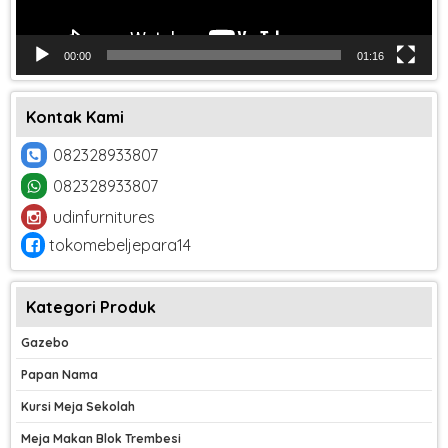
00:00
01:16
Kontak Kami
082328933807
082328933807
udinfurnitures
tokomebeljepara14
Kategori Produk
Gazebo
Papan Nama
Kursi Meja Sekolah
Meja Makan Blok Trembesi