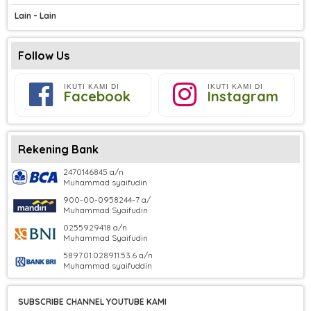
Lain - Lain
Follow Us
IKUTI KAMI DI
IKUTI KAMI DI
Facebook
Instagram
Rekening Bank
2470146845 a/n
Muhammad syaifudin
900-00-0958244-7 a/
Muhammad Syaifudin
0255929418 a/n
Muhammad Syaifudin
5897.01.028911.53.6 a/n
Muhammad syaifuddin
SUBSCRIBE CHANNEL YOUTUBE KAMI