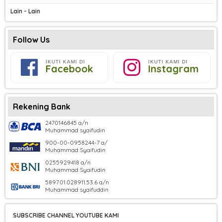
Lain - Lain
Follow Us
IKUTI KAMI DI
IKUTI KAMI DI
Facebook
Instagram
Rekening Bank
2470146845 a/n
Muhammad syaifudin
900-00-0958244-7 a/
Muhammad Syaifudin
0255929418 a/n
Muhammad Syaifudin
5897.01.028911.53.6 a/n
Muhammad syaifuddin
SUBSCRIBE CHANNEL YOUTUBE KAMI