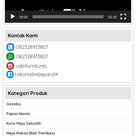
00:00
01:16
Kontak Kami
082328933807
082328933807
udinfurnitures
tokomebeljepara14
Kategori Produk
Gazebo
Papan Nama
Kursi Meja Sekolah
Meja Makan Blok Trembesi