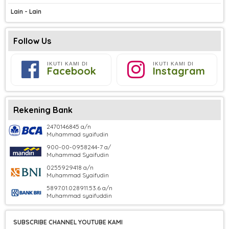
Lain - Lain
Follow Us
IKUTI KAMI DI
IKUTI KAMI DI
Facebook
Instagram
Rekening Bank
2470146845 a/n
Muhammad syaifudin
900-00-0958244-7 a/
Muhammad Syaifudin
0255929418 a/n
Muhammad Syaifudin
5897.01.028911.53.6 a/n
Muhammad syaifuddin
SUBSCRIBE CHANNEL YOUTUBE KAMI