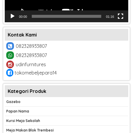
00:00
01:16
Kontak Kami
082328933807
082328933807
udinfurnitures
tokomebeljepara14
Kategori Produk
Gazebo
Papan Nama
Kursi Meja Sekolah
Meja Makan Blok Trembesi