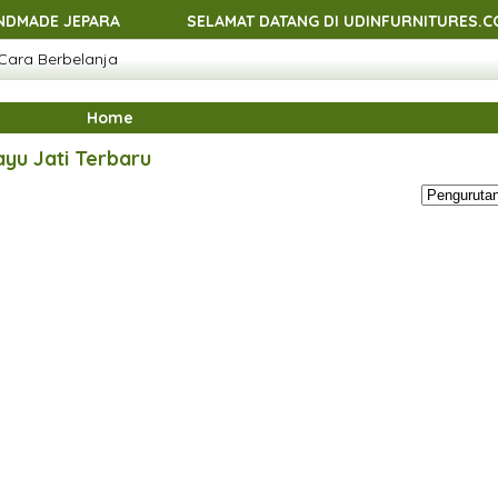
EPARA
SELAMAT DATANG DI UDINFURNITURES.COM - ME
Cara Berbelanja
EPARA
SELAMAT DATANG DI UDINFURNITURES.COM - ME
EPARA
SELAMAT DATANG DI UDINFURNITURES.COM - ME
Home
EPARA
ayu Jati Terbaru