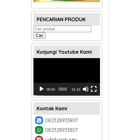
PENCARIAN PRODUK
Pencarian
untuk:
Cari
Kunjungi Youtube Kami
Pemutar
Video
00:00
01:16
Kontak Kami
082328933807
082328933807
udinfurnitures