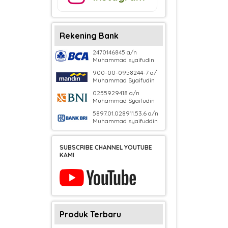
Rekening Bank
2470146845 a/n
Muhammad syaifudin
900-00-0958244-7 a/
Muhammad Syaifudin
0255929418 a/n
Muhammad Syaifudin
5897.01.028911.53.6 a/n
Muhammad syaifuddin
SUBSCRIBE CHANNEL YOUTUBE
KAMI
Produk Terbaru