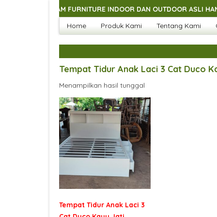
GAI MACAM FURNITURE INDOOR DAN OUTDOOR ASLI HANDMADE J
Home
Produk Kami
Tentang Kami
GAI MACAM FURNITURE INDOOR DAN OUTDOOR ASLI HANDMADE J
GAI MACAM FURNITURE INDOOR DAN OUTDOOR ASLI HANDMADE J
GAI MACAM FURNITURE INDOOR DAN OUTDOOR ASLI HANDMADE J
Tempat Tidur Anak Laci 3 Cat Duco K
Menampilkan hasil tunggal
Tempat Tidur Anak Laci 3
Cat Duco Kayu Jati