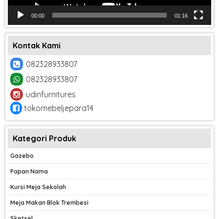
00:00
01:16
Kontak Kami
082328933807
082328933807
udinfurnitures
tokomebeljepara14
Kategori Produk
Gazebo
Papan Nama
Kursi Meja Sekolah
Meja Makan Blok Trembesi
Sketsel