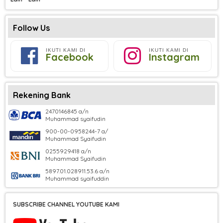
Follow Us
IKUTI KAMI DI
IKUTI KAMI DI
Facebook
Instagram
Rekening Bank
2470146845 a/n
Muhammad syaifudin
900-00-0958244-7 a/
Muhammad Syaifudin
0255929418 a/n
Muhammad Syaifudin
5897.01.028911.53.6 a/n
Muhammad syaifuddin
SUBSCRIBE CHANNEL YOUTUBE KAMI