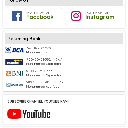
IKUTI KAMI DI
IKUTI KAMI DI
Facebook
Instagram
Rekening Bank
2470146845 a/n
Muhammad syaifudin
900-00-0958244-7 a/
Muhammad Syaifudin
0255929418 a/n
Muhammad Syaifudin
5897.01.028911.53.6 a/n
Muhammad syaifuddin
SUBSCRIBE CHANNEL YOUTUBE KAMI