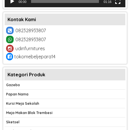
00:00
01:16
Kontak Kami
082328933807
082328933807
udinfurnitures
tokomebeljepara14
Kategori Produk
Gazebo
Papan Nama
Kursi Meja Sekolah
Meja Makan Blok Trembesi
Sketsel