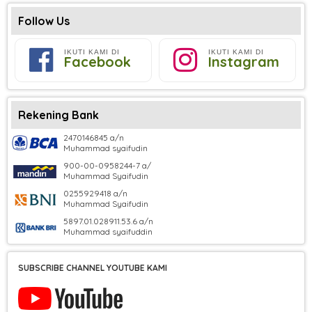
Follow Us
IKUTI KAMI DI
IKUTI KAMI DI
Facebook
Instagram
Rekening Bank
2470146845 a/n
Muhammad syaifudin
900-00-0958244-7 a/
Muhammad Syaifudin
0255929418 a/n
Muhammad Syaifudin
5897.01.028911.53.6 a/n
Muhammad syaifuddin
SUBSCRIBE CHANNEL YOUTUBE KAMI