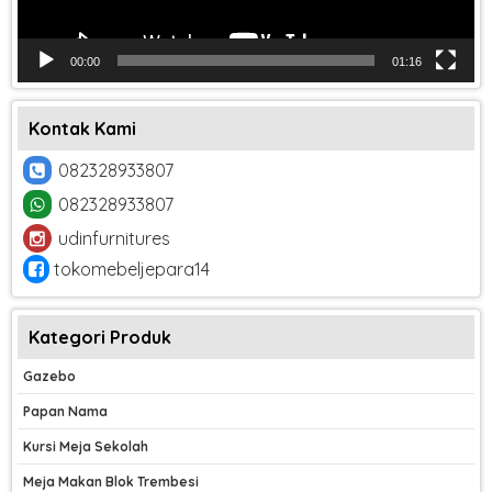
00:00
01:16
Kontak Kami
082328933807
082328933807
udinfurnitures
tokomebeljepara14
Kategori Produk
Gazebo
Papan Nama
Kursi Meja Sekolah
Meja Makan Blok Trembesi