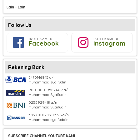
Lain - Lain
Follow Us
IKUTI KAMI DI
IKUTI KAMI DI
Facebook
Instagram
Rekening Bank
2470146845 a/n
Muhammad syaifudin
900-00-0958244-7 a/
Muhammad Syaifudin
0255929418 a/n
Muhammad Syaifudin
5897.01.028911.53.6 a/n
Muhammad syaifuddin
SUBSCRIBE CHANNEL YOUTUBE KAMI