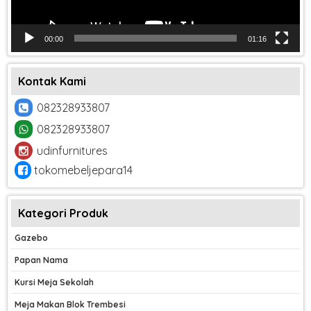
00:00
01:16
Kontak Kami
082328933807
082328933807
udinfurnitures
tokomebeljepara14
Kategori Produk
Gazebo
Papan Nama
Kursi Meja Sekolah
Meja Makan Blok Trembesi