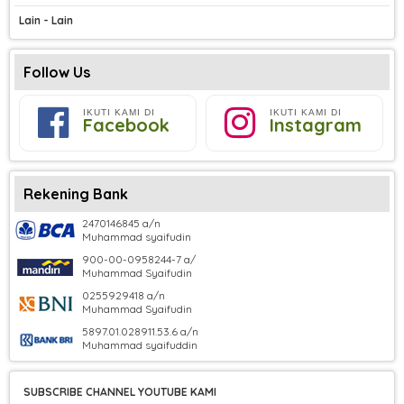
Lain - Lain
Follow Us
IKUTI KAMI DI
IKUTI KAMI DI
Facebook
Instagram
Rekening Bank
2470146845 a/n
Muhammad syaifudin
900-00-0958244-7 a/
Muhammad Syaifudin
0255929418 a/n
Muhammad Syaifudin
5897.01.028911.53.6 a/n
Muhammad syaifuddin
SUBSCRIBE CHANNEL YOUTUBE KAMI