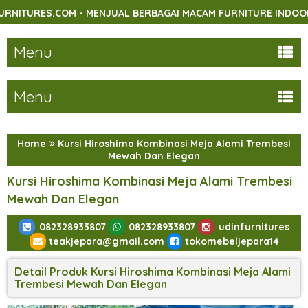
UAL BERBAGAI MACAM FURNITURE INDOOR DAN OUTDOOR ASLI H
Menu
Menu
Home
Kursi Hiroshima Kombinasi Meja Alami Trembesi
Mewah Dan Elegan
Kursi Hiroshima Kombinasi Meja Alami Trembesi
Mewah Dan Elegan
082328933807
082328933807
udinfurnitures
teakjepara@gmail.com
tokomebeljepara14
Detail Produk Kursi Hiroshima Kombinasi Meja Alami
Trembesi Mewah Dan Elegan