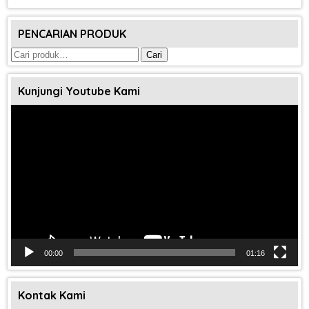
PENCARIAN PRODUK
Pencarian
Cari
untuk:
Kunjungi Youtube Kami
Pemutar
Video
00:00
01:16
Kontak Kami