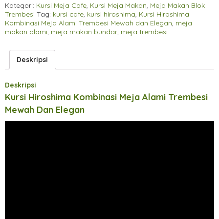
Kategori:
Kursi Meja Cafe
,
Kursi Meja Makan
,
Meja Makan Blok
Trembesi
Tag:
kursi cafe
,
kursi hiroshima
,
Kursi Hiroshima
Kombinasi Meja Alami Trembesi Mewah dan Elegan
,
meja
makan alami
,
meja makan bundar
,
meja trembesi
Deskripsi
Deskripsi
Kursi Hiroshima Kombinasi Meja Alami Trembesi
Mewah Dan Elegan