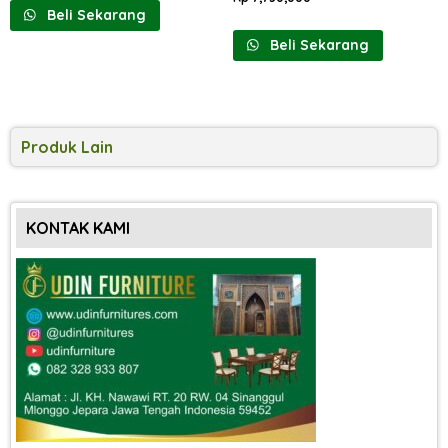
Beli Sekarang
Beli Sekarang
Produk Lain
KONTAK KAMI