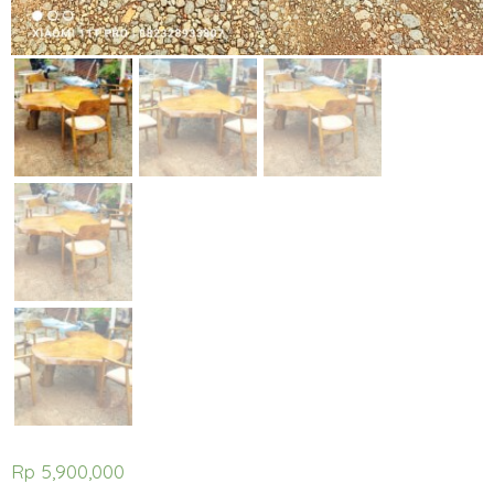
Rp
5,900,000