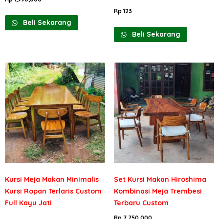
Rp
123
Beli Sekarang
Beli Sekarang
Kursi Meja Makan Minimalis
Set Kursi Makan Hiroshima
Kursi Ropan Terlaris Custom
Kombinasi Meja Trembesi
Full Kayu Jati
Terbaru Custom
Rp
7,750,000