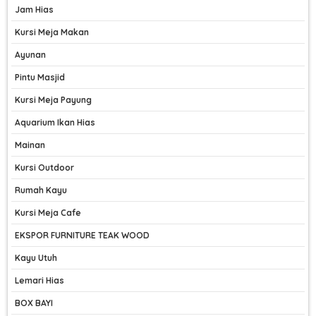
Jam Hias
Kursi Meja Makan
Ayunan
Pintu Masjid
Kursi Meja Payung
Aquarium Ikan Hias
Mainan
Kursi Outdoor
Rumah Kayu
Kursi Meja Cafe
EKSPOR FURNITURE TEAK WOOD
Kayu Utuh
Lemari Hias
BOX BAYI