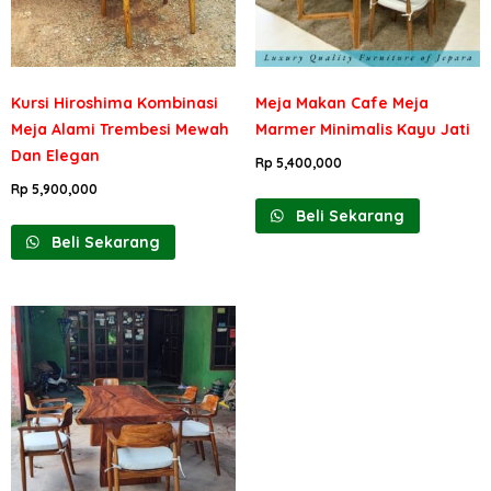
Kursi Hiroshima Kombinasi
Meja Makan Cafe Meja
Meja Alami Trembesi Mewah
Marmer Minimalis Kayu Jati
Dan Elegan
Rp
5,400,000
Rp
5,900,000
Beli Sekarang
Beli Sekarang