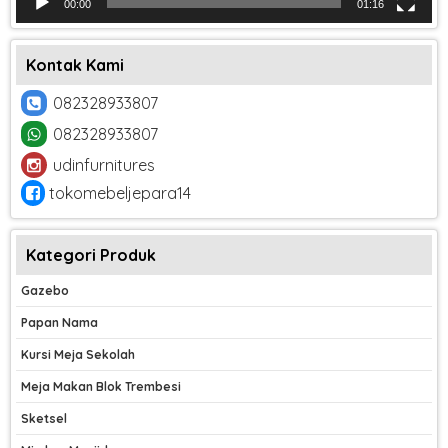
00:00
01:16
Kontak Kami
082328933807
082328933807
udinfurnitures
tokomebeljepara14
Kategori Produk
Gazebo
Papan Nama
Kursi Meja Sekolah
Meja Makan Blok Trembesi
Sketsel