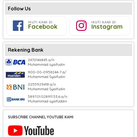
Follow Us
IKUTI KAMI DI
IKUTI KAMI DI
Facebook
Instagram
Rekening Bank
2470146845 a/n
Muhammad syaifudin
900-00-0958244-7 a/
Muhammad Syaifudin
0255929418 a/n
Muhammad Syaifudin
5897.01.028911.53.6 a/n
Muhammad syaifuddin
SUBSCRIBE CHANNEL YOUTUBE KAMI