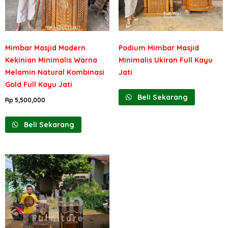
Mimbar Masjid Modern
Podium Mimbar Masjid
Kekinian Minimalis Warna
Minimalis Ukiran Full Kayu
Melamin Natural Kombinasi
Jati
Gold Full Kayu Jati
Beli Sekarang
Rp
5,500,000
Beli Sekarang