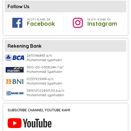
Follow Us
IKUTI KAMI DI
IKUTI KAMI DI
Facebook
Instagram
Rekening Bank
2470146845 a/n
Muhammad syaifudin
900-00-0958244-7 a/
Muhammad Syaifudin
0255929418 a/n
Muhammad Syaifudin
5897.01.028911.53.6 a/n
Muhammad syaifuddin
SUBSCRIBE CHANNEL YOUTUBE KAMI