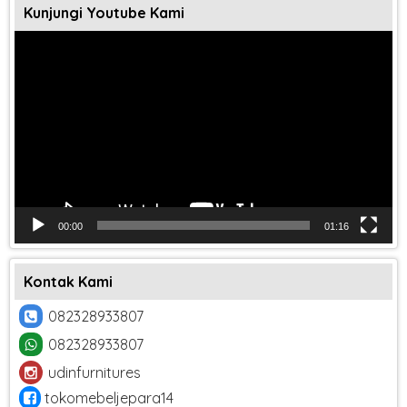
Kunjungi Youtube Kami
Pemutar
Video
00:00
01:16
Kontak Kami
082328933807
082328933807
udinfurnitures
tokomebeljepara14