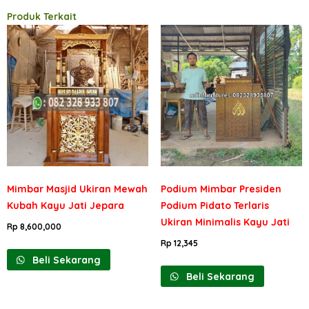
Produk Terkait
Mimbar Masjid Ukiran Mewah
Podium Mimbar Presiden
Kubah Kayu Jati Jepara
Podium Pidato Terlaris
Ukiran Minimalis Kayu Jati
Rp
8,600,000
Rp
12,345
Beli Sekarang
Beli Sekarang