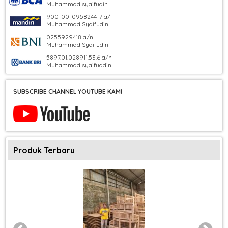
Muhammad syaifudin
900-00-0958244-7 a/
Muhammad Syaifudin
0255929418 a/n
Muhammad Syaifudin
5897.01.028911.53.6 a/n
Muhammad syaifuddin
SUBSCRIBE CHANNEL YOUTUBE KAMI
Produk Terbaru