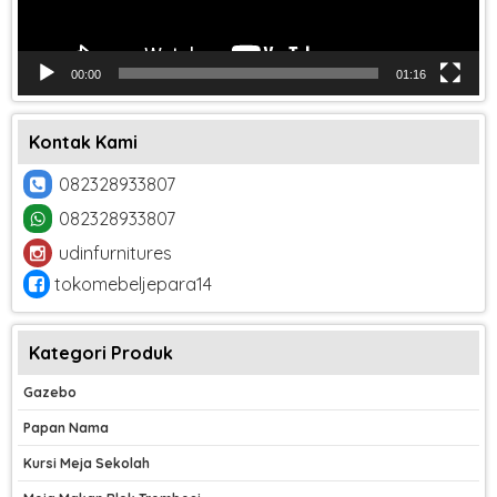
00:00
01:16
Kontak Kami
082328933807
082328933807
udinfurnitures
tokomebeljepara14
Kategori Produk
Gazebo
Papan Nama
Kursi Meja Sekolah