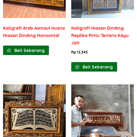
Kaligrafi Arab Asmaul Husna
Kaligrafi Hiasan Dinding
Hiasan Dinding Horisontal
Replika Pintu Terlaris Kayu
Jati
Beli Sekarang
Rp
12,345
Beli Sekarang