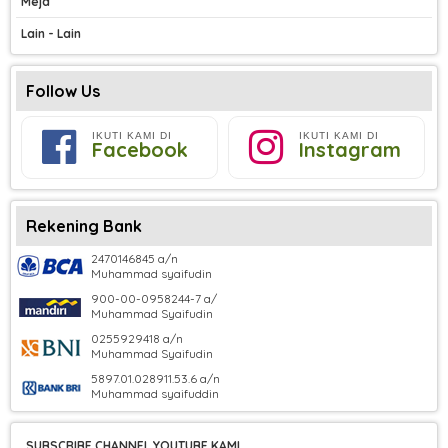
Meja
Lain - Lain
Follow Us
IKUTI KAMI DI
IKUTI KAMI DI
Facebook
Instagram
Rekening Bank
2470146845 a/n
Muhammad syaifudin
900-00-0958244-7 a/
Muhammad Syaifudin
0255929418 a/n
Muhammad Syaifudin
5897.01.028911.53.6 a/n
Muhammad syaifuddin
SUBSCRIBE CHANNEL YOUTUBE KAMI