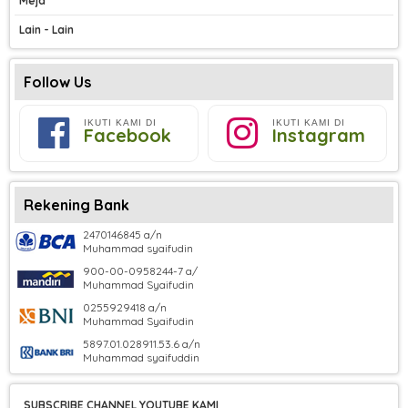
Meja
Lain - Lain
Follow Us
IKUTI KAMI DI
IKUTI KAMI DI
Facebook
Instagram
Rekening Bank
2470146845 a/n
Muhammad syaifudin
900-00-0958244-7 a/
Muhammad Syaifudin
0255929418 a/n
Muhammad Syaifudin
5897.01.028911.53.6 a/n
Muhammad syaifuddin
SUBSCRIBE CHANNEL YOUTUBE KAMI