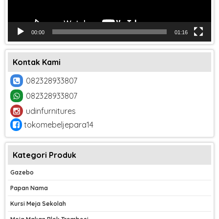
00:00
01:16
Kontak Kami
082328933807
082328933807
udinfurnitures
tokomebeljepara14
Kategori Produk
Gazebo
Papan Nama
Kursi Meja Sekolah