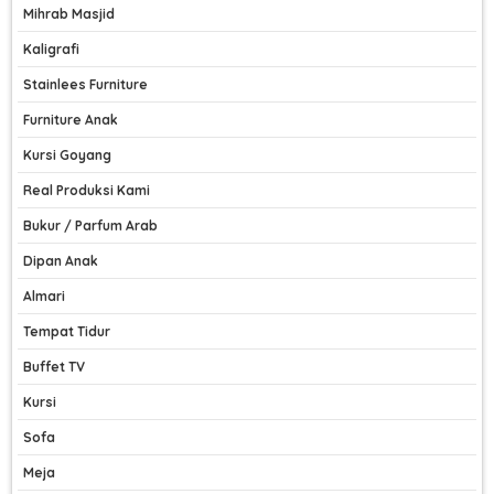
Mihrab Masjid
Kaligrafi
Stainlees Furniture
Furniture Anak
Kursi Goyang
Real Produksi Kami
Bukur / Parfum Arab
Dipan Anak
Almari
Tempat Tidur
Buffet TV
Kursi
Sofa
Meja