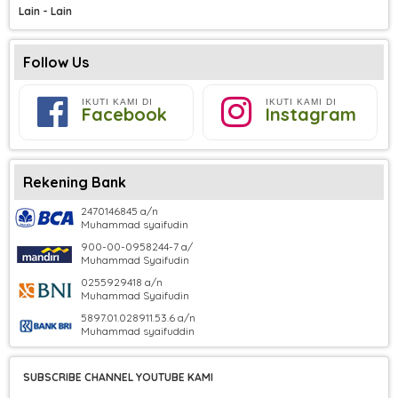
Lain - Lain
Follow Us
IKUTI KAMI DI
IKUTI KAMI DI
Facebook
Instagram
Rekening Bank
2470146845 a/n
Muhammad syaifudin
900-00-0958244-7 a/
Muhammad Syaifudin
0255929418 a/n
Muhammad Syaifudin
5897.01.028911.53.6 a/n
Muhammad syaifuddin
SUBSCRIBE CHANNEL YOUTUBE KAMI