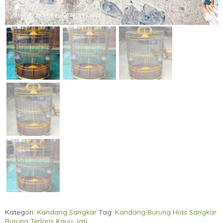
Kategori:
Kandang Sangkar
Tag:
Kandang Burung Hias Sangkar
Burung Terlaris Kayu Jati