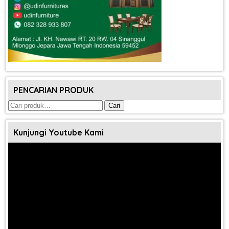
PENCARIAN PRODUK
Pencarian
Cari
untuk:
Kunjungi Youtube Kami
Pemutar
Video