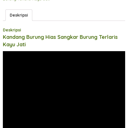
Deskripsi
Deskripsi
Kandang Burung Hias Sangkar Burung Terlaris
Kayu Jati