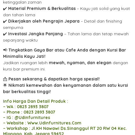
ketinggalan zaman
✔️
Material Premium & Berkualitas
– Kayu jati solid yang kuat
dan tahan lama
✔️
Dikerjakan oleh Pengrajin Jepara
– Detail dan finishing
sempurna
✔️
Investasi Jangka Panjang
– Tahan lama dan tetap mewah
sepanjang waktu
📢
Tingkatkan Gaya Bar atau Cafe Anda dengan Kursi Bar
Minimalis Kayu Jati!
Jadikan ruangan lebih
mewah, nyaman, dan elegan
dengan
kursi bar premium ini.
📩
Pesan sekarang & dapatkan harga spesial!
🌟
Nikmati kemewahan dan kenyamanan dalam satu kursi
bar berkualitas tinggi!
Info Harga Dan Detail Produk :
– WA : 0823 2893 3807
– Phone : 0823 2893 3807
– IG : @Udinfurnitures
– Website : Www.Udinfurnitures.Com
– Workshop : Jl.KH Nawawi Ds.Sinanggul RT 20 RW 04 Kec.
Mlonggo, Kab. Jepara 59452