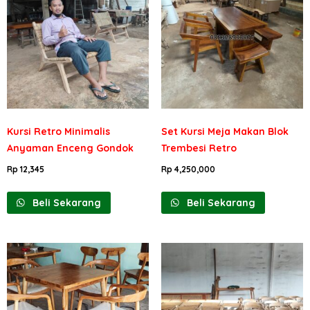
Kursi Retro Minimalis
Set Kursi Meja Makan Blok
Anyaman Enceng Gondok
Trembesi Retro
Rp
12,345
Rp
4,250,000
Beli Sekarang
Beli Sekarang