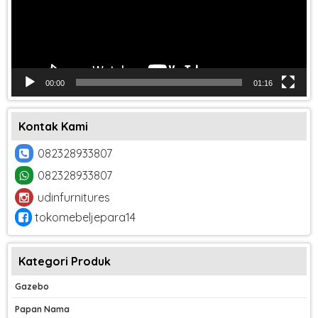
00:00
01:16
Kontak Kami
082328933807
082328933807
udinfurnitures
tokomebeljepara14
Kategori Produk
Gazebo
Papan Nama