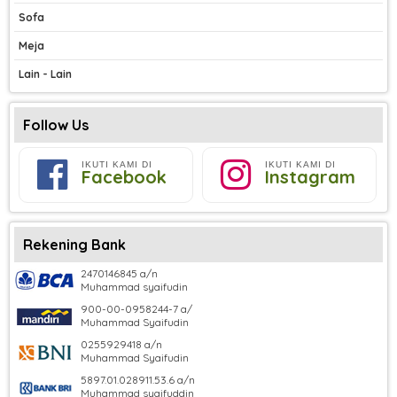
Sofa
Meja
Lain - Lain
Follow Us
IKUTI KAMI DI
IKUTI KAMI DI
Facebook
Instagram
Rekening Bank
2470146845 a/n
Muhammad syaifudin
900-00-0958244-7 a/
Muhammad Syaifudin
0255929418 a/n
Muhammad Syaifudin
5897.01.028911.53.6 a/n
Muhammad syaifuddin