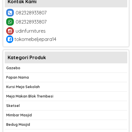
Kontak Kami
082328933807
082328933807
udinfurnitures
tokomebeljepara14
Kategori Produk
Gazebo
Papan Nama
Kursi Meja Sekolah
Meja Makan Blok Trembesi
Sketsel
Mimbar Masjid
Bedug Masjid