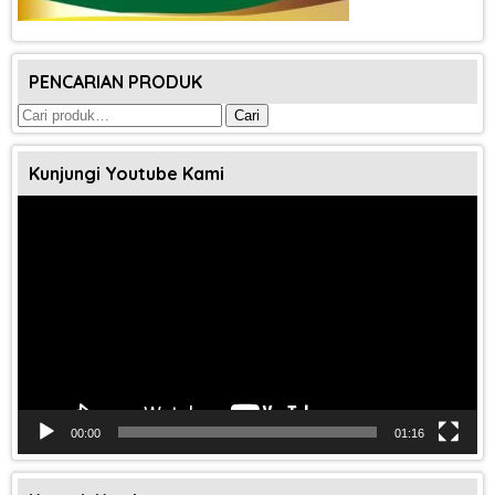
PENCARIAN PRODUK
Pencarian
Cari
untuk:
Kunjungi Youtube Kami
Pemutar
Video
00:00
01:16