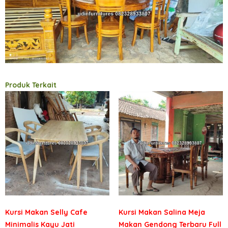
Produk Terkait
Kursi Makan Selly Cafe
Kursi Makan Salina Meja
Minimalis Kayu Jati
Makan Gendong Terbaru Full