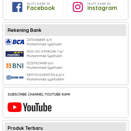
IKUTI KAMI DI
IKUTI KAMI DI
Facebook
Instagram
Rekening Bank
2470146845 a/n
Muhammad syaifudin
900-00-0958244-7 a/
Muhammad Syaifudin
0255929418 a/n
Muhammad Syaifudin
5897.01.028911.53.6 a/n
Muhammad syaifuddin
SUBSCRIBE CHANNEL YOUTUBE KAMI
Produk Terbaru