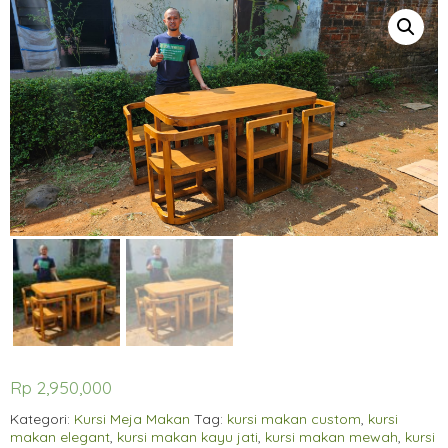
Rp
2,950,000
Kategori:
Kursi Meja Makan
Tag:
kursi makan custom
,
kursi
makan elegant
,
kursi makan kayu jati
,
kursi makan mewah
,
kursi