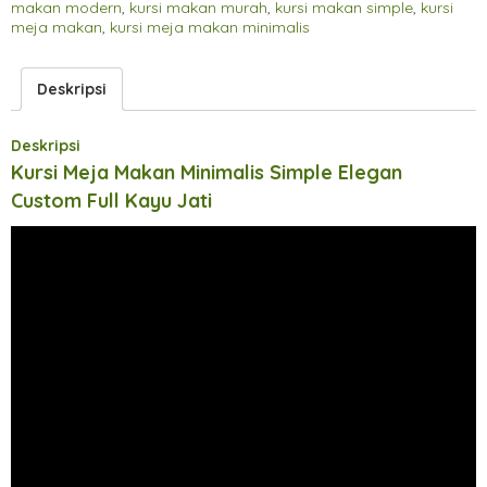
makan modern
,
kursi makan murah
,
kursi makan simple
,
kursi
meja makan
,
kursi meja makan minimalis
Deskripsi
Deskripsi
Kursi Meja Makan Minimalis Simple Elegan
Custom Full Kayu Jati