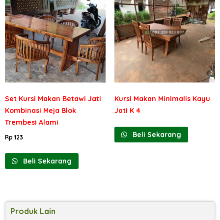
Set Kursi Makan Betawi Jati
Kursi Makan Minimalis Kayu
Kombinasi Meja Blok
Jati K 4
Trembesi Alami
Beli Sekarang
Rp
123
Beli Sekarang
Produk Lain