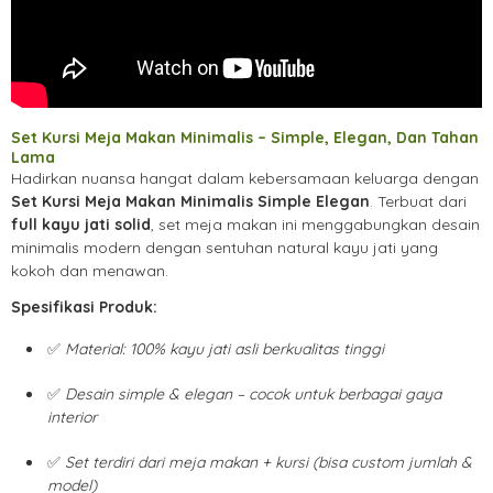
Set Kursi Meja Makan Minimalis – Simple, Elegan, Dan Tahan
Lama
Hadirkan nuansa hangat dalam kebersamaan keluarga dengan
Set Kursi Meja Makan Minimalis Simple Elegan
. Terbuat dari
full kayu jati solid
, set meja makan ini menggabungkan desain
minimalis modern dengan sentuhan natural kayu jati yang
kokoh dan menawan.
Spesifikasi Produk:
✅
Material: 100% kayu jati asli berkualitas tinggi
✅
Desain simple & elegan – cocok untuk berbagai gaya
interior
✅
Set terdiri dari meja makan + kursi (bisa custom jumlah &
model)