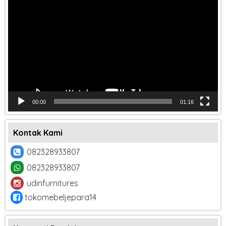
Video
00:00
01:16
Kontak Kami
082328933807
082328933807
udinfurnitures
tokomebeljepara14