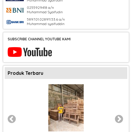
Muhammad Syaifudin
0255929418 a/n
Muhammad Syaifudin
5897.01.028911.53.6 a/n
Muhammad syaifuddin
SUBSCRIBE CHANNEL YOUTUBE KAMI
Produk Terbaru