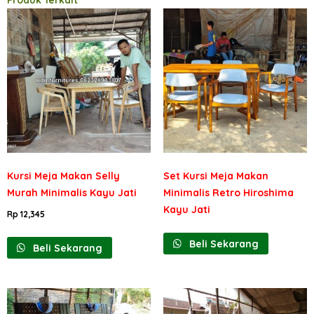
Produk Terkait
Kursi Meja Makan Selly
Set Kursi Meja Makan
Murah Minimalis Kayu Jati
Minimalis Retro Hiroshima
Kayu Jati
Rp
12,345
Beli Sekarang
Beli Sekarang