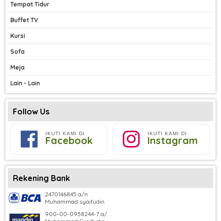
Tempat Tidur
Buffet TV
Kursi
Sofa
Meja
Lain - Lain
Follow Us
IKUTI KAMI DI
IKUTI KAMI DI
Facebook
Instagram
Rekening Bank
2470146845 a/n
Muhammad syaifudin
900-00-0958244-7 a/