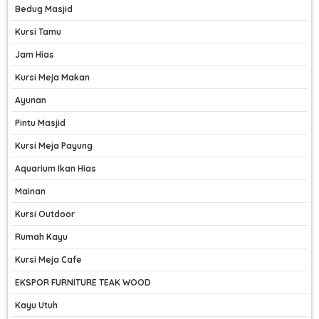
Bedug Masjid
Kursi Tamu
Jam Hias
Kursi Meja Makan
Ayunan
Pintu Masjid
Kursi Meja Payung
Aquarium Ikan Hias
Mainan
Kursi Outdoor
Rumah Kayu
Kursi Meja Cafe
EKSPOR FURNITURE TEAK WOOD
Kayu Utuh