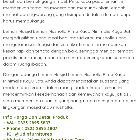
bersih dan bentuk yang simpel. Pintu kaca pada lemari ini
memberikan tampilan modern dan memungkinkan jemaah
melihat barang-barang yang disimpan di dalam lemari tanpa
harus membukanya.
Lemari Masjid Lemari Musholla Pintu Kaca Minimalis Kayu Jati
menjadi pilihan yang ideal bagi masjid atau musholla yang
mengutamakan fungsi dan estetika. Lemari ini memberikan
kesan rapi dan tertata dengan baik, sehingga menjadi tempat
praktis untuk menyimpan dan menata perlengkapan keperluan
dalam ruang ibadah.
Dengan adanya Lemari Masjid Lemari Musholla Pintu Kaca
Minimalis Kayu Jati, Anda dapat menciptakan suasana yang
modern dan teratur dalam ruang ibadah Anda. Lemari ini
mencerminkan kesederhanaan dan kemewahan kayu jati asli,
serta memberikan nuansa yang hangat dan menyambut dalam
lingkungan masjid atau musholla.
Info Harga Dan Detail Produk :
– WA : 0823 2893 3807
– Phone : 0823 2893 3807
– IG : @Udinfurnitures
– Website : Www.Udinfurnitures.Com