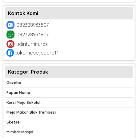
Kontak Kami
082328933807
082328933807
udinfurnitures
tokomebeljepara14
Kategori Produk
Gazebo
Papan Nama
Kursi Meja Sekolah
Meja Makan Blok Trembesi
Sketsel
Mimbar Masjid