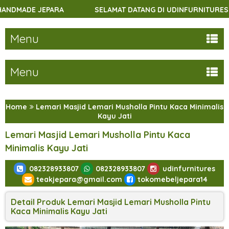
JEPARA
SELAMAT DATANG DI UDINFURNITURES.COM - ME
Menu
Menu
Home
Lemari Masjid Lemari Musholla Pintu Kaca Minimalis
Kayu Jati
Lemari Masjid Lemari Musholla Pintu Kaca
Minimalis Kayu Jati
082328933807
082328933807
udinfurnitures
teakjepara@gmail.com
tokomebeljepara14
Detail Produk Lemari Masjid Lemari Musholla Pintu
Kaca Minimalis Kayu Jati