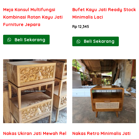
Meja Konsul Multifungsi
Bufet Kayu Jati Ready Stock
Kombinasi Rotan Kayu Jati
Minimalis Laci
Furniture Jepara
Rp
12,345
Beli Sekarang
Beli Sekarang
Nakas Ukiran Jati Mewah Rel
Nakas Retro Minimalis Jati