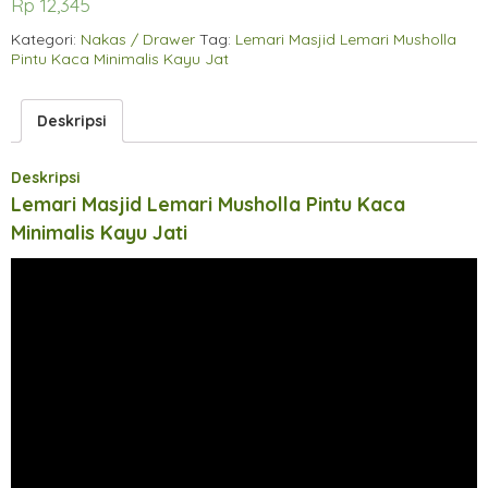
Rp
12,345
Kategori:
Nakas / Drawer
Tag:
Lemari Masjid Lemari Musholla
Pintu Kaca Minimalis Kayu Jat
Deskripsi
Deskripsi
Lemari Masjid Lemari Musholla Pintu Kaca
Minimalis Kayu Jati