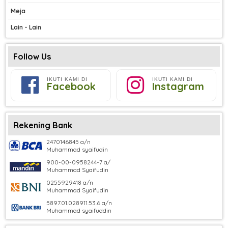
Meja
Lain - Lain
Follow Us
IKUTI KAMI DI
IKUTI KAMI DI
Facebook
Instagram
Rekening Bank
2470146845 a/n
Muhammad syaifudin
900-00-0958244-7 a/
Muhammad Syaifudin
0255929418 a/n
Muhammad Syaifudin
5897.01.028911.53.6 a/n
Muhammad syaifuddin