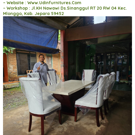
– Website : Www.Udinfurnitures.Com
– Workshop : Jl.KH Nawawi Ds.Sinanggul RT 20 RW 04 Kec.
Mlonggo, Kab. Jepara 59452