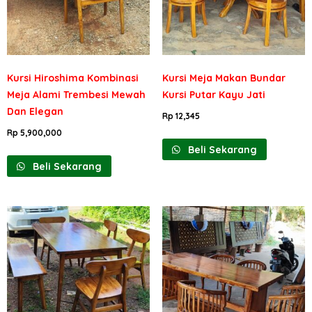
Kursi Hiroshima Kombinasi
Kursi Meja Makan Bundar
Meja Alami Trembesi Mewah
Kursi Putar Kayu Jati
Dan Elegan
Rp
12,345
Rp
5,900,000
Beli Sekarang
Beli Sekarang