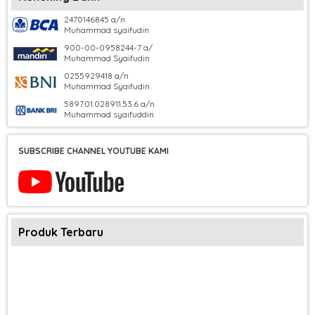
2470146845 a/n
Muhammad syaifudin
900-00-0958244-7 a/
Muhammad Syaifudin
0255929418 a/n
Muhammad Syaifudin
5897.01.028911.53.6 a/n
Muhammad syaifuddin
SUBSCRIBE CHANNEL YOUTUBE KAMI
Produk Terbaru