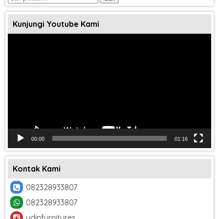
untuk:
Kunjungi Youtube Kami
Pemutar
Video
00:00
01:16
Kontak Kami
082328933807
082328933807
udinfurnitures