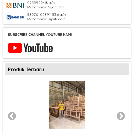
0255929418 a/n
Muhammad Syaifudin
5897.01.028911.53.6 a/n
Muhammad syaifuddin
SUBSCRIBE CHANNEL YOUTUBE KAMI
Produk Terbaru