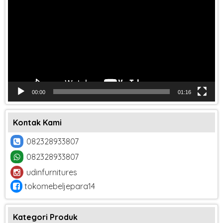
00:00
01:16
Kontak Kami
082328933807
082328933807
udinfurnitures
tokomebeljepara14
Kategori Produk