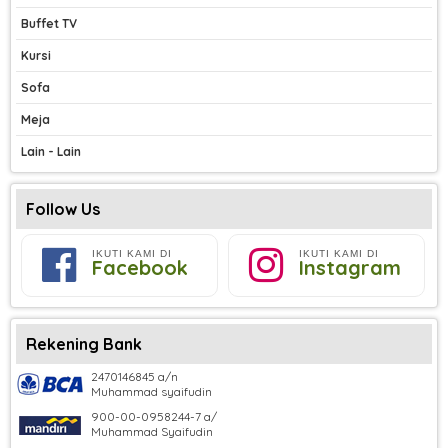
Buffet TV
Kursi
Sofa
Meja
Lain - Lain
Follow Us
IKUTI KAMI DI
IKUTI KAMI DI
Facebook
Instagram
Rekening Bank
2470146845 a/n
Muhammad syaifudin
900-00-0958244-7 a/
Muhammad Syaifudin