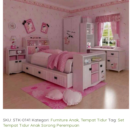
SKU:
STK-0141
Kategori:
Furniture Anak
,
Tempat Tidur
Tag:
Set
Tempat Tidur Anak Sorong Perempuan