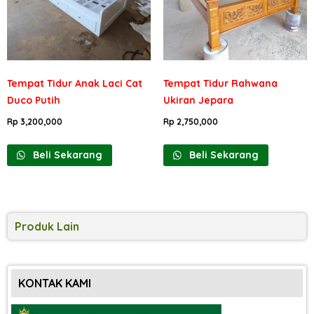
Tempat Tidur Anak Laci Cat
Tempat Tidur Rahwana
Duco Putih
Ukiran Jepara
Rp
3,200,000
Rp
2,750,000
Beli Sekarang
Beli Sekarang
Produk Lain
KONTAK KAMI