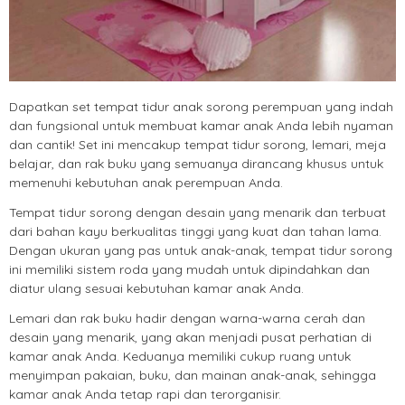
Dapatkan set tempat tidur anak sorong perempuan yang indah
dan fungsional untuk membuat kamar anak Anda lebih nyaman
dan cantik! Set ini mencakup tempat tidur sorong, lemari, meja
belajar, dan rak buku yang semuanya dirancang khusus untuk
memenuhi kebutuhan anak perempuan Anda.
Tempat tidur sorong dengan desain yang menarik dan terbuat
dari bahan kayu berkualitas tinggi yang kuat dan tahan lama.
Dengan ukuran yang pas untuk anak-anak, tempat tidur sorong
ini memiliki sistem roda yang mudah untuk dipindahkan dan
diatur ulang sesuai kebutuhan kamar anak Anda.
Lemari dan rak buku hadir dengan warna-warna cerah dan
desain yang menarik, yang akan menjadi pusat perhatian di
kamar anak Anda. Keduanya memiliki cukup ruang untuk
menyimpan pakaian, buku, dan mainan anak-anak, sehingga
kamar anak Anda tetap rapi dan terorganisir.