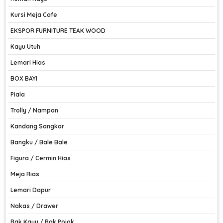
Kursi Meja Cafe
EKSPOR FURNITURE TEAK WOOD
Kayu Utuh
Lemari Hias
BOX BAYI
Piala
Trolly / Nampan
Kandang Sangkar
Bangku / Bale Bale
Figura / Cermin Hias
Meja Rias
Lemari Dapur
Nakas / Drawer
Rak Kayu / Rak Pojok