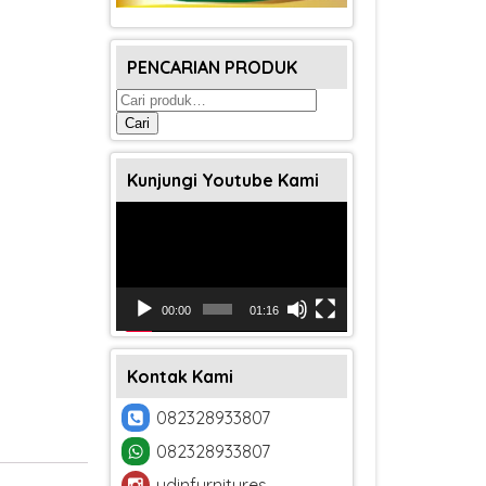
PENCARIAN PRODUK
Pencarian
untuk:
Cari
Kunjungi Youtube Kami
Pemutar
Video
00:00
01:16
Kontak Kami
082328933807
082328933807
udinfurnitures