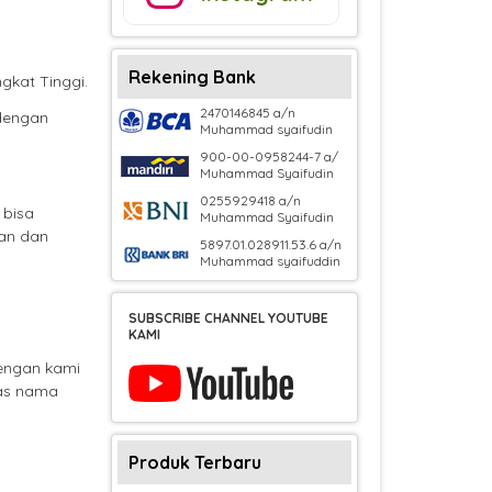
Rekening Bank
gkat Tinggi.
2470146845 a/n
dengan
Muhammad syaifudin
900-00-0958244-7 a/
Muhammad Syaifudin
0255929418 a/n
 bisa
Muhammad Syaifudin
an dan
5897.01.028911.53.6 a/n
Muhammad syaifuddin
SUBSCRIBE CHANNEL YOUTUBE
KAMI
engan kami
tas nama
Produk Terbaru