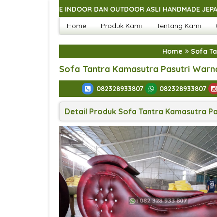
URE INDOOR DAN OUTDOOR ASLI HANDMADE JEPARA
SELA
Home
Produk Kami
Tentang Kami
URE INDOOR DAN OUTDOOR ASLI HANDMADE JEPARA
SELA
URE INDOOR DAN OUTDOOR ASLI HANDMADE JEPARA
SELA
Home
Sofa Ta
URE INDOOR DAN OUTDOOR ASLI HANDMADE JEPARA
Sofa Tantra Kamasutra Pasutri Warn
082328933807
082328933807
Detail Produk Sofa Tantra Kamasutra P