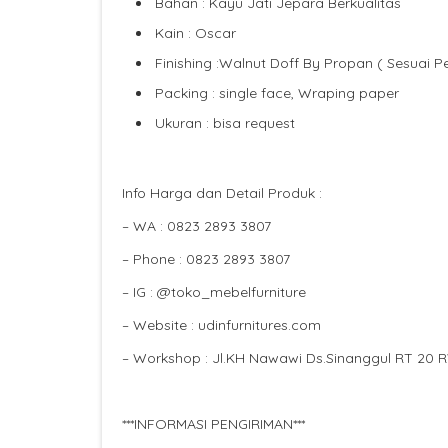
Bahan : Kayu Jati Jepara Berkualitas
Kain : Oscar
Finishing :Walnut Doff By Propan ( Sesuai P
Packing : single face, Wraping paper
Ukuran : bisa request
Info Harga dan Detail Produk :
– WA : 0823 2893 3807
– Phone : 0823 2893 3807
– IG : @toko_mebelfurniture
– Website : udinfurnitures.com
– Workshop : Jl.KH Nawawi Ds.Sinanggul RT 20 
***INFORMASI PENGIRIMAN***