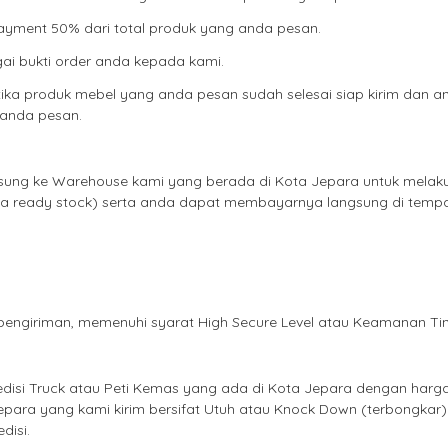
Payment 50% dari total produk yang anda pesan.
ai bukti order anda kepada kami.
ka produk mebel yang anda pesan sudah selesai siap kirim dan a
 anda pesan.
gsung ke Warehouse kami yang berada di Kota Jepara untuk melak
ika ready stock) serta anda dapat membayarnya langsung di temp
Whatsa
engiriman, memenuhi syarat High Secure Level atau Keamanan Tin
disi Truck atau Peti Kemas yang ada di Kota Jepara dengan harg
epara yang kami kirim bersifat Utuh atau Knock Down (terbongkar)
disi.