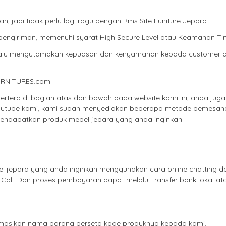
jadi tidak perlu lagi ragu dengan Rms Site Funiture Jepara .
engiriman, memenuhi syarat High Secure Level atau Keamanan Tin
elalu mengutamakan kepuasan dan kenyamanan kepada customer 
URNITURES.com
rtera di bagian atas dan bawah pada website kami ini, anda juga
 youtube kami, kami sudah menyediakan beberapa metode pemesan
dapatkan produk mebel jepara yang anda inginkan.
 jepara yang anda inginkan menggunakan cara online chatting d
o Call. Dan proses pembayaran dapat melalui transfer bank lokal a
formasikan nama barang berseta kode produknya kepada kami.