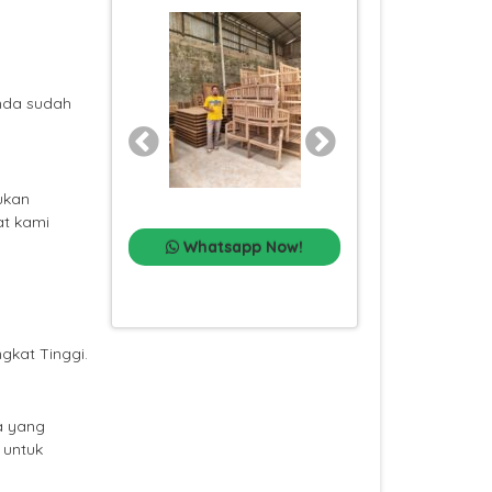
nda sudah
ukan
at kami
pp Now!
Whatsap
Whatsapp Now!
gkat Tinggi.
a yang
 untuk