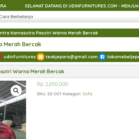
MAT DATANG DI UDINFURNITURES.COM - MENJUAL BERBAGAI MA
Cara Berbelanja
MAT DATANG DI UDINFURNITURES.COM - MENJUAL BERBAGAI MA
MAT DATANG DI UDINFURNITURES.COM - MENJUAL BERBAGAI MA
ntra Kamasutra Pasutri Warna Merah Bercak
a Merah Bercak
udinfurnitures
teakjepara@gmail.com
tokomebeljep
asutri Warna Merah Bercak
Rp
2,650,000
SKU:
SS-001
Kategori:
Sofa