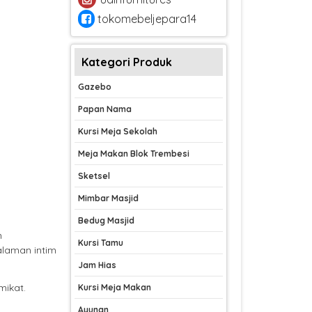
tokomebeljepara14
Kategori Produk
Gazebo
Papan Nama
Kursi Meja Sekolah
Meja Makan Blok Trembesi
Sketsel
Mimbar Masjid
Bedug Masjid
n
Kursi Tamu
alaman intim
Jam Hias
mikat.
Kursi Meja Makan
Ayunan