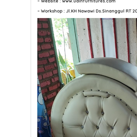
– Website : www.udinfurnitures.com
– Workshop : Jl.KH Nawawi Ds.Sinanggul RT 2