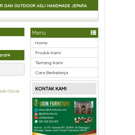
LI HANDMADE JEPARA
SELAMAT DATANG DI UDINFURNITU
LI HANDMADE JEPARA
SELAMAT DATANG DI UDINFURNITU
LI HANDMADE JEPARA
SELAMAT DATANG DI UDINFURNITU
Menu
LI HANDMADE JEPARA
Home
Produk Kami
ara14
Tentang Kami
Cara Berbelanja
KONTAK KAMI
Jok Oscar