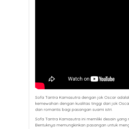
Sofa Tantra Kamasutra dengan jok Oscar adala
kemewahan dengan kualitas tinggi dari jok Osca
dan romantis bagi pasangan suami istri.
Sofa Tantra Kamasutra ini memiliki desain ya
Bentuknya memungkinkan pasangan untuk mengek