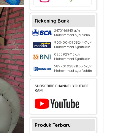
Rekening Bank
2470146845 a/n
Muhammad syaifudin
900-00-0958244-7 a/
Muhammad Syaifudin
0255929418 a/n
Muhammad Syaifudin
5897.01.028911.53.6 a/n
Muhammad syaifuddin
SUBSCRIBE CHANNEL YOUTUBE
KAMI
Produk Terbaru