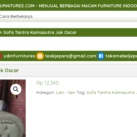
MENJUAL BERBAGAI MACAM FURNITURE INDOOR DAN OUTDOOR AS
Cara Berbelanja
MENJUAL BERBAGAI MACAM FURNITURE INDOOR DAN OUTDOOR AS
MENJUAL BERBAGAI MACAM FURNITURE INDOOR DAN OUTDOOR AS
Sofa Tantra Kamasutra Jok Oscar
MENJUAL BERBAGAI MACAM FURNITURE INDOOR DAN OUTDOOR AS
udinfurnitures
teakjepara@gmail.com
tokomebeljep
ok Oscar
Rp
12,345
Kategori:
Lain - lain
Tag:
Sofa Tantra Kamasutra 