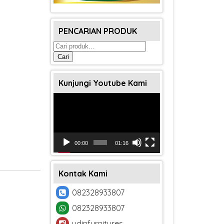
PENCARIAN PRODUK
Pencarian
untuk:
Cari
Kunjungi Youtube Kami
Pemutar
Video
00:00
01:16
Kontak Kami
082328933807
082328933807
udinfurnitures