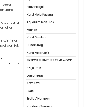
n seperti
Pintu Masjid
ihan yang
Kursi Meja Payung
 atau ruang
Aquarium Ikan Hias
sentuhan
Mainan
Kursi Outdoor
n keintiman
ggi dari jok
Rumah Kayu
Kursi Meja Cafe
l,
EKSPOR FURNITURE TEAK WOOD
mpurna untuk
Kayu Utuh
Lemari Hias
BOX BAYI
Piala
Trolly / Nampan
Kandang Sangkar