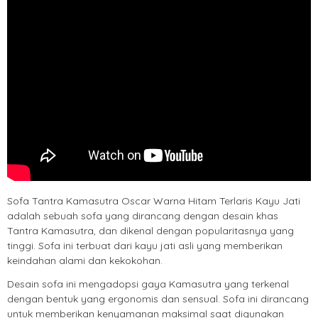
Sofa Tantra Kamasutra Oscar Warna Hitam Terlaris Kayu Jati
adalah sebuah sofa yang dirancang dengan desain khas
Tantra Kamasutra, dan dikenal dengan popularitasnya yang
tinggi. Sofa ini terbuat dari kayu jati asli yang memberikan
keindahan alami dan kekokohan.
Desain sofa ini mengadopsi gaya Kamasutra yang terkenal
dengan bentuk yang ergonomis dan sensual. Sofa ini dirancang
untuk memberikan kenyamanan maksimal saat digunakan