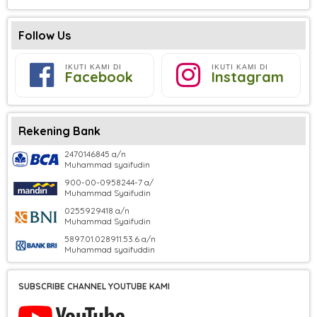
Follow Us
IKUTI KAMI DI
IKUTI KAMI DI
Facebook
Instagram
Rekening Bank
2470146845 a/n
Muhammad syaifudin
900-00-0958244-7 a/
Muhammad Syaifudin
0255929418 a/n
Muhammad Syaifudin
5897.01.028911.53.6 a/n
Muhammad syaifuddin
SUBSCRIBE CHANNEL YOUTUBE KAMI