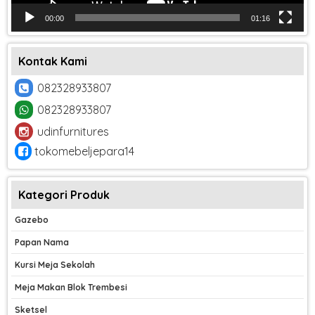
00:00
01:16
Kontak Kami
082328933807
082328933807
udinfurnitures
tokomebeljepara14
Kategori Produk
Gazebo
Papan Nama
Kursi Meja Sekolah
Meja Makan Blok Trembesi
Sketsel