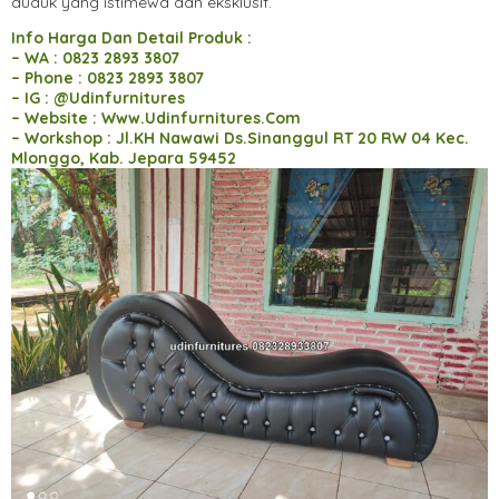
duduk yang istimewa dan eksklusif.
Info Harga Dan Detail Produk :
– WA : 0823 2893 3807
– Phone : 0823 2893 3807
– IG : @Udinfurnitures
– Website : Www.Udinfurnitures.Com
– Workshop : Jl.KH Nawawi Ds.Sinanggul RT 20 RW 04 Kec.
Mlonggo, Kab. Jepara 59452