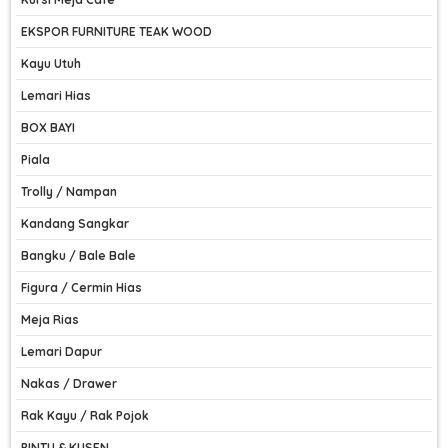
EKSPOR FURNITURE TEAK WOOD
Kayu Utuh
Lemari Hias
BOX BAYI
Piala
Trolly / Nampan
Kandang Sangkar
Bangku / Bale Bale
Figura / Cermin Hias
Meja Rias
Lemari Dapur
Nakas / Drawer
Rak Kayu / Rak Pojok
PINTU & KUSEN