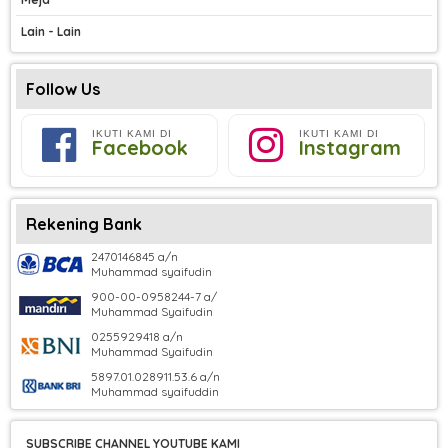
Lain - Lain
Follow Us
IKUTI KAMI DI
IKUTI KAMI DI
Facebook
Instagram
Rekening Bank
2470146845 a/n
Muhammad syaifudin
900-00-0958244-7 a/
Muhammad Syaifudin
0255929418 a/n
Muhammad Syaifudin
5897.01.028911.53.6 a/n
Muhammad syaifuddin
SUBSCRIBE CHANNEL YOUTUBE KAMI