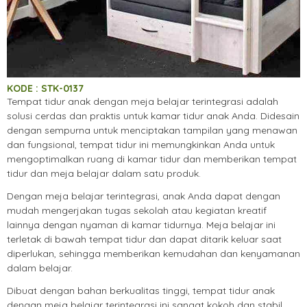
KODE : STK-0137
Tempat tidur anak dengan meja belajar terintegrasi adalah
solusi cerdas dan praktis untuk kamar tidur anak Anda. Didesain
dengan sempurna untuk menciptakan tampilan yang menawan
dan fungsional, tempat tidur ini memungkinkan Anda untuk
mengoptimalkan ruang di kamar tidur dan memberikan tempat
tidur dan meja belajar dalam satu produk.
Dengan meja belajar terintegrasi, anak Anda dapat dengan
mudah mengerjakan tugas sekolah atau kegiatan kreatif
lainnya dengan nyaman di kamar tidurnya. Meja belajar ini
terletak di bawah tempat tidur dan dapat ditarik keluar saat
diperlukan, sehingga memberikan kemudahan dan kenyamanan
dalam belajar.
Dibuat dengan bahan berkualitas tinggi, tempat tidur anak
dengan meja belajar terintegrasi ini sangat kokoh dan stabil.