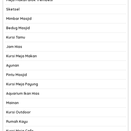
Sketsel
Mimbar Masjid
Bedug Masjid
Kursi Tamu
Jam Hias
Kursi Meja Makan
Ayunan
Pintu Masjid
Kursi Meja Payung
Aquarium Ikan Hias
Mainan
Kursi Outdoor
Rumah Kayu
Kursi Meja Cafe