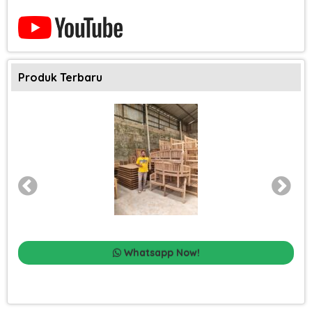
Produk Terbaru
Whatsapp Now!