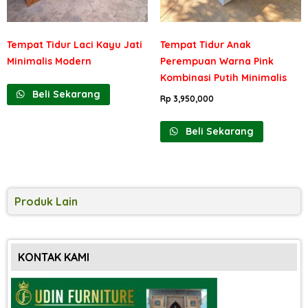
Tempat Tidur Laci Kayu Jati
Tempat Tidur Anak
Minimalis Modern
Perempuan Warna Pink
Kombinasi Putih Minimalis
Beli Sekarang
Rp
3,950,000
Beli Sekarang
Produk Lain
KONTAK KAMI