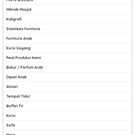
Mihrab Masjid
Kaligrafi
Stainlees Furniture
Furniture Anak
Kursi Goyang
Real Produksi Kami
Bukur / Parfum Arab
Dipan Anak
Almari
Tempat Tidur
Buffet TV
Kursi
Sofa
Meja