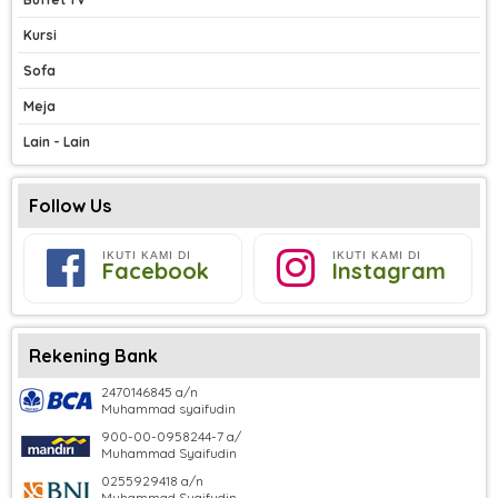
Kursi
Sofa
Meja
Lain - Lain
Follow Us
IKUTI KAMI DI
IKUTI KAMI DI
Facebook
Instagram
Rekening Bank
2470146845 a/n
Muhammad syaifudin
900-00-0958244-7 a/
Muhammad Syaifudin
0255929418 a/n
Muhammad Syaifudin