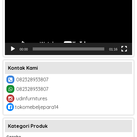
00:00
01:16
Kontak Kami
082328933807
082328933807
udinfurnitures
tokomebeljepara14
Kategori Produk
Gazebo