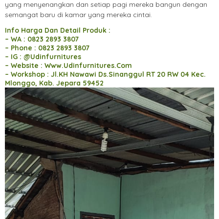
yang menyenangkan dan setiap pagi mereka bangun dengan
semangat baru di kamar yang mereka cintai.
Info Harga Dan Detail Produk :
– WA : 0823 2893 3807
– Phone : 0823 2893 3807
– IG : @Udinfurnitures
– Website : Www.Udinfurnitures.Com
– Workshop : Jl.KH Nawawi Ds.Sinanggul RT 20 RW 04 Kec.
Mlonggo, Kab. Jepara 59452