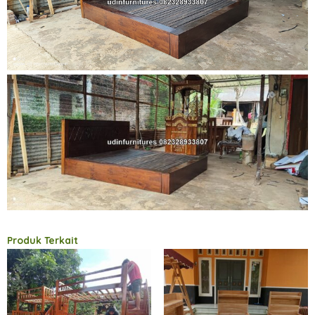
Produk Terkait