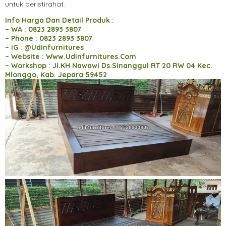
untuk beristirahat.
Info Harga Dan Detail Produk :
– WA : 0823 2893 3807
– Phone : 0823 2893 3807
– IG : @Udinfurnitures
– Website : Www.Udinfurnitures.Com
– Workshop : Jl.KH Nawawi Ds.Sinanggul RT 20 RW 04 Kec.
Mlonggo, Kab. Jepara 59452