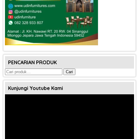
PENCARIAN PRODUK
Pencarian
Cari
untuk:
Kunjungi Youtube Kami
Pemutar
Video