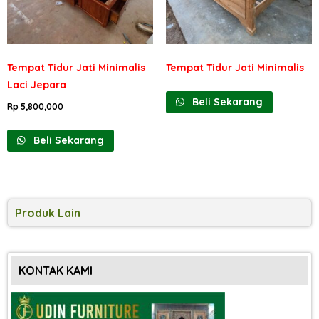
Tempat Tidur Jati Minimalis
Tempat Tidur Jati Minimalis
Laci Jepara
Beli Sekarang
Rp
5,800,000
Beli Sekarang
Produk Lain
KONTAK KAMI