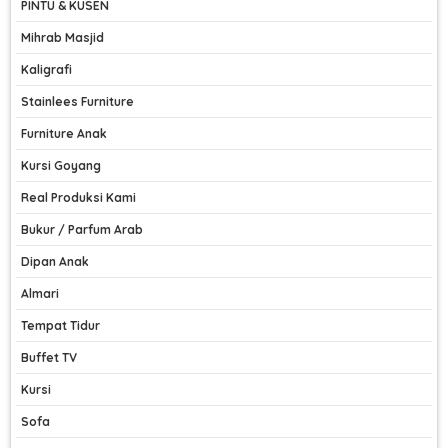
PINTU & KUSEN
Mihrab Masjid
Kaligrafi
Stainlees Furniture
Furniture Anak
Kursi Goyang
Real Produksi Kami
Bukur / Parfum Arab
Dipan Anak
Almari
Tempat Tidur
Buffet TV
Kursi
Sofa