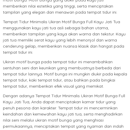
memberikan nilai estetika yang tinggi, serta menciptakan
tampilan yang elegan dan menawan pada tempat tidur ini.
Tempat Tidur Minimalis Ukiran Motif Bunga Full Kayu Jati Tua
menggunakan kayu jati tua asli sebagai bahan utama,
memberikan tampilan yang kaya akan warna dan tekstur. Kayu
jati tua memiliki serat kayu yang lebih menonjol dan warna
cenderung gelap, memberikan nuansa klasik dan hangat pada
tempat tidur ini.
Ukiran motif bunga pada tempat tidur ini menambahkan
sentuhan seni dan keunikan yang membuatnya berbeda dari
tempat tidur lainnya. Motif bunga ini mungkin diukir pada kepala
tempat tidur, kaki tempat tidur, atau bahkan pada bingkai
tempat tidur, memberikan efek visual yang memikat.
Dengan adanya Tempat Tidur Minimalis Ukiran Motif Bunga Full
Kayu Jati Tua, Anda dapat menciptakan kamar tidur yang
penuh pesona dan karakter. Tempat tidur ini mencerminkan
keindahan dan kemewahan kayu jati tua, serta menghadirkan
nilai seni melalui ukiran motif bunga yang menghiasi
permukaannya, menciptakan tempat yang nyaman dan indah