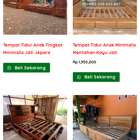
Tempat Tidur Anak Tingkat
Tempat Tidur Anak Minimalis
Minimalis Jati Jepara
Mentahan Kayu Jati
Rp
1,950,000
Beli Sekarang
Beli Sekarang